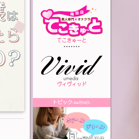
てこきゅーと
ヴィヴィッド
トピック
-04月13日-