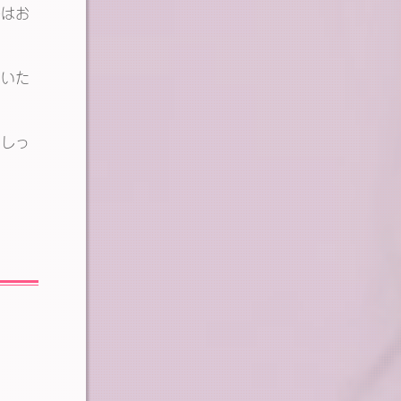
子はお
聞いた
にしっ