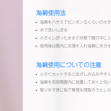
海綿使用法
海綿をハサミでピンポン玉くらいの大
水で洗いしぼる
小さくしぼったままの状態で膣の中に
使用後は膣内にお湯を入れ海綿に水分
海綿使用についての注意
小さくカットすると血がしみ込みやす
海綿を長時間膣内に放置しておくと匂
取り外す時に指で無理矢理取ろうとし