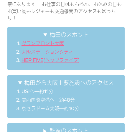
寮になります！ お仕事の日はもちろん、お休みの日も
お買い物もレジャーも交通機関のアクセスもばっち
り！
梅田のスポット
グランフロント大阪
大阪ステーションシティ
HEP FIVE(ヘップファイブ)
梅田から大阪主要施設へのアクセス
USJへ―約
11
分
関西国際空港へ―約
48
分
京セラドーム大阪―約
10
分
難波のスポット