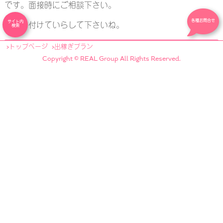
です。面接時にご相談下さい。
各種お問合せ
サイト内
お気を付けていらして下さいね。
検索
忘れ物チェック
トップページ
出稼ぎプラン
Copyright © REAL Group All Rights Reserved.
下記の物は勤務期間に関わらず必要になりますので、忘れ
ず持参して下さい。
身分証
住民票