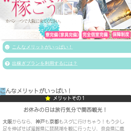
こんなメリットがいっぱい！
出稼ぎプランを利用するには？
こ
んなメリットがいっぱい！
メリットその１
お休みの日は旅行気分で関西観光！
大阪
からなら、
神戸
も
京都
もスグに行けちゃう！もう少し
足を伸ばせば滋賀県に琵琶湖を観に行ったり、奈良県に鹿